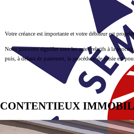
Votre créance est importante et votre débiteur est propri
Nous pouvons signifier tous les actes relatifs à la proc
puis, à défaut de paiement, la procédure de saisie est pou
CONTENTIEUX IMMOBILI