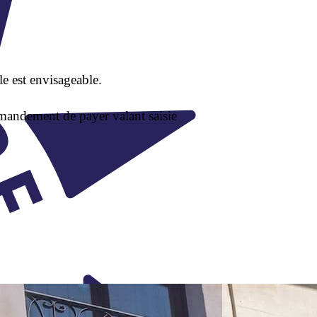
le est envisageable.
mmandement de payer valant saisie