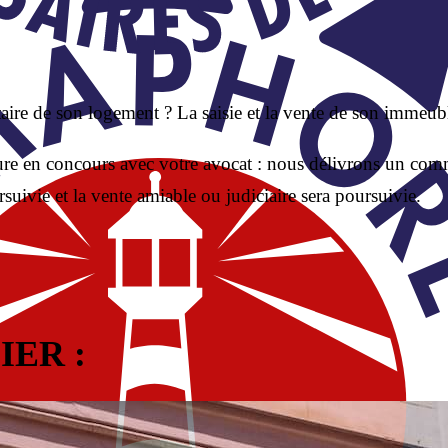
étaire de son logement ? La saisie et la vente de son immeub
édure en concours avec votre avocat : nous délivrons un co
rsuivie et la vente amiable ou judiciaire sera poursuivie.
ER :