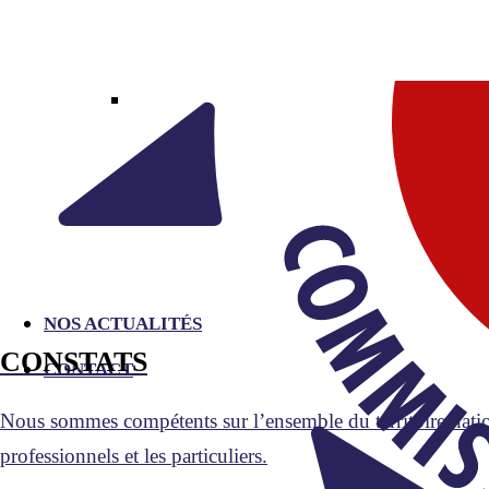
Exécution d’une obligation de faire, de ne pas faire o
Recouvrement judiciaire – service tout en un
Recouvrement amiable
NOS ACTUALITÉS
CONSTATS
CONTACT
Nous sommes compétents sur l’ensemble du territoire national
professionnels et les particuliers.