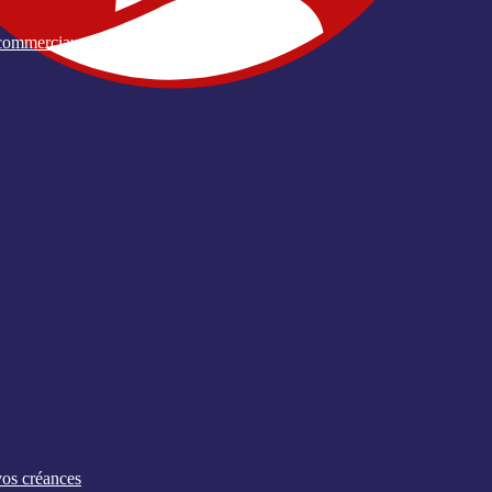
u commerciaux
vos créances