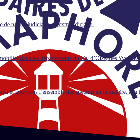
 de nature judiciaire ou extrajudiciaire.
obilier dans les départements du Val d’Oise, des Yvelines 
 et couvrons l’ensemble des spectres en la matière, à la foi