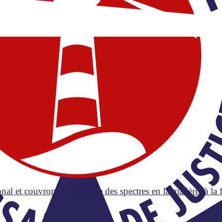
u de restituer
 et couvrons l’ensemble des spectres en la matière, à la foi